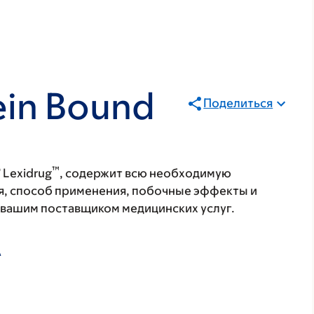
tein Bound
Поделиться
®
™
Lexidrug
, содержит всю необходимую
я, способ применения, побочные эффекты и
с вашим поставщиком медицинских услуг.
А