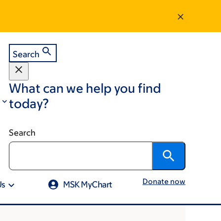
Search
What can we help you find
today?
Search
Donate now
Us
MSK MyChart