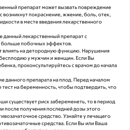
твенный препарат может вызвать повреждение
с возникнут покраснение, жжение, боль, отек,
идкости в месте введения лекарственного
те данный лекарственный препарат с
я больше побочных эффектов.
т влиять на детородную функцию. Нарушения
бесплодию у мужчин и женщин. Если Вы
ебенка, проконсультируйтесь с врачом до начала
е данного препарата на плод. Перед началом
 тест на беременность, чтобы подтвердить, что
рши существует риск забеременеть, то в период
ни после получения последней дозы этого
ивозачаточное средство. Узнайте у лечащего
отивозачаточные средства. Если Вы или Ваша