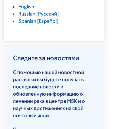
English
Russian
[
Русский
]
Spanish
[
Español
]
Следите за новостями.
С помощью нашей новостной
рассылки вы будете получать
последние новости и
обновленную информацию о
лечении рака в центре MSK и о
научных достижениях на свой
почтовый ящик.