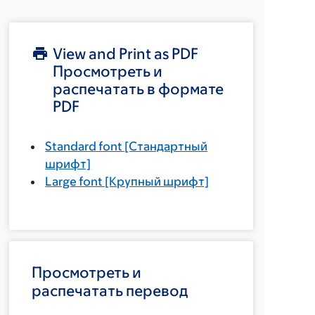
View and Print as PDF
Просмотреть и
распечатать в формате
PDF
Standard font
[Стандартный
шрифт]
Large font
[Крупный шрифт]
Просмотреть и
распечатать перевод