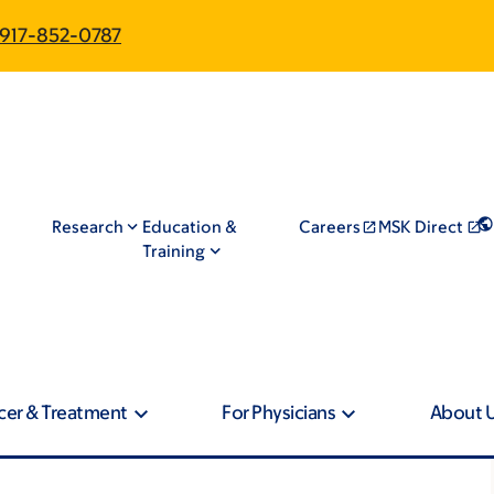
917-852-0787
Research
Education &
Careers
MSK Direct
Training
cer & Treatment
For Physicians
About 