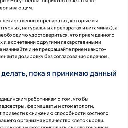
орые могут неблагоприятно сочетаться с
счерпывающим.
ех лекарственных препаратах, которые вы
птурных, натуральных препаратах и витаминах), а
 необходимо удостовериться, что прием данного
х и в сочетании с другими лекарственными
е начинайте и не прекращайте прием какого-
меняйте дозировку без согласования с врачом.
 делать, пока я принимаю данный
ицинским работникам о том, что Вы
 медсестры, фармацевты и стоматологи.
 привести к снижению способности костного
вашего организма количество клеток крови.
ток крови может приводить к кровотечениям,