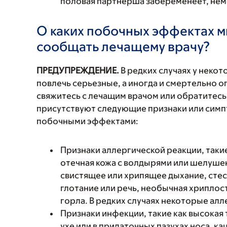
половая партнерша забеременеет, неме
О каких побочных эффектах м
сообщать лечащему врачу?
ПРЕДУПРЕЖДЕНИЕ.
В редких случаях у неко
повлечь серьезные, а иногда и смертельно
свяжитесь с лечащим врачом или обратитесь
присутствуют следующие признаки или симп
побочными эффектами:
Признаки аллергической реакции, такие
отечная кожа с волдырями или шелушен
свистящее или хрипящее дыхание, стес
глотание или речь, необычная хриплость
горла. В редких случаях некоторые ал
Признаки инфекции, такие как высокая 
ухе или в придаточных пазухах носа, к