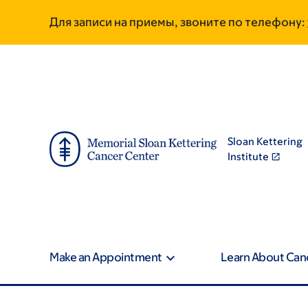
Skip
Skip
Для записи на приемы, звоните по телефону:
to
to
main
footer
content
Sloan Kettering
Institute
Make an Appointment
Learn About Can