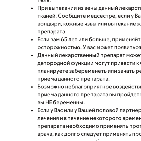
тела.
При вытекании из вены данный лекарс
тканей. Сообщите медсестре, если у Ва
волдыри, кожные язвы или вытекание ж
препарата.
Если вам 65 лет или больше, применяй
осторожностью. У вас может появитьс
Данный лекарственный препарат може
детородной функции могут привести к 
планируете забеременеть или зачать р
приема данного препарата.
Возможно неблагоприятное воздействи
приема данного препарата вы пройдете
вы НЕ беременны.
Если у Вас или у Вашей половой партне
лечения и в течение некоторого време
препарата необходимо применять прот
врача, как долго следует применять пр