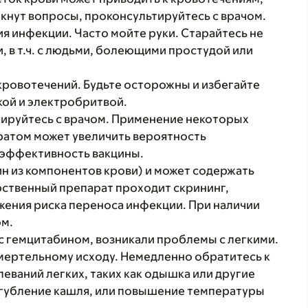
икнут вопросы, проконсультируйтесь с врачом.
ия инфекции. Часто мойте руки. Старайтесь не
, в т.ч. с людьми, болеющими простудой или
ровотечений. Будьте осторожны и избегайте
кой и электробритвой.
ируйтесь с врачом. Применение некоторых
ратом может увеличить вероятность
 эффективность вакцины.
н из компонентов крови) и может содержать
ственный препарат проходит скрининг,
жения риска переноса инфекции. При наличии
ом.
с гемцитабином, возникали проблемы с легкими.
смертельному исходу. Немедленно обратитесь к
леваний легких, таких как одышка или другие
угубление кашля, или повышение температуры