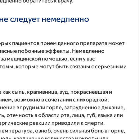
дленно обратитесь к врачу.
не следует немедленно
торых пациентов прием данного препарата может
 опасные побочные эффекты. Немедленно
 за медицинской помощью, если у вас
томы, которые могут быть связаны с серьезными
 как сыпь, крапивница, зуд, покрасневшая и
ием, возможно в сочетании с лихорадкой,
нение в груди или горле, затрудненное дыхание,
, отечность в области рта, лица, губ, языка или
лергические реакции приводили к смерти.
температура, озноб, очень сильная боль в горле,
ашель, увеличение количества мокроты или