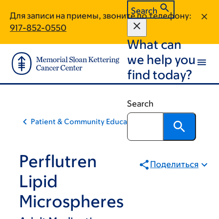
Skip
Skip
Search
Для записи на приемы, звоните по телефону:
to
to
917-852-0550
main
footer
What can
content
we help you
find today?
Search
Patient & Community Education
Perflutren
Поделиться
Lipid
Microspheres