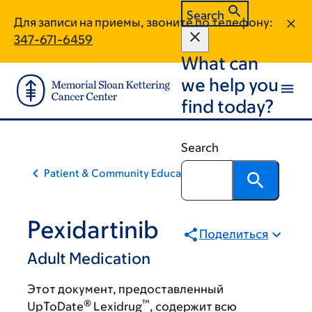
Skip
Skip
Search
Для записи на приемы, звоните по телефону:
to
to
347-671-6459
main
footer
What can
content
we help you
find today?
Search
Patient & Community Education
Pexidartinib
Поделиться
Adult Medication
Этот документ, предоставленный
®
™
UpToDate
Lexidrug
, содержит всю