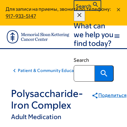
Skip
Skip
Search
Для записи на приемы, звоните по телефону:
to
to
917-933-5147
main
footer
What can
content
we help you
find today?
Search
Patient & Community Education
Polysaccharide-
Поделиться
Iron Complex
Adult Medication