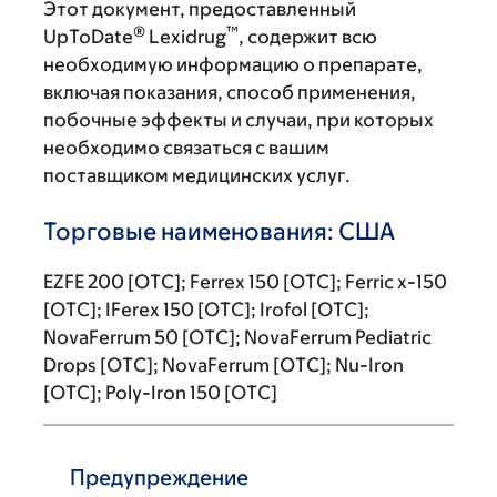
Этот документ, предоставленный
®
™
UpToDate
Lexidrug
, содержит всю
необходимую информацию о препарате,
включая показания, способ применения,
побочные эффекты и случаи, при которых
необходимо связаться с вашим
поставщиком медицинских услуг.
Торговые наименования: США
EZFE 200 [OTC]; Ferrex 150 [OTC]; Ferric x-150
[OTC]; IFerex 150 [OTC]; Irofol [OTC];
NovaFerrum 50 [OTC]; NovaFerrum Pediatric
Drops [OTC]; NovaFerrum [OTC]; Nu-Iron
[OTC]; Poly-Iron 150 [OTC]
Предупреждение