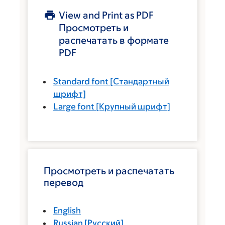
View and Print as PDF
Просмотреть и
распечатать в формате
PDF
Standard font
[Стандартный
шрифт]
Large font
[Крупный шрифт]
Просмотреть и распечатать
перевод
English
Russian
[
Русский
]