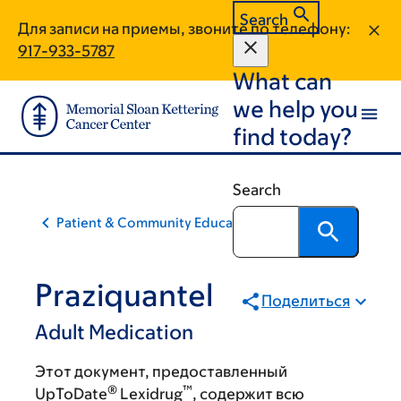
Skip
Skip
Search
Для записи на приемы, звоните по телефону:
to
to
917-933-5787
main
footer
What can
content
we help you
find today?
Search
Patient & Community Education
Praziquantel
Поделиться
Adult Medication
Этот документ, предоставленный
®
™
UpToDate
Lexidrug
, содержит всю