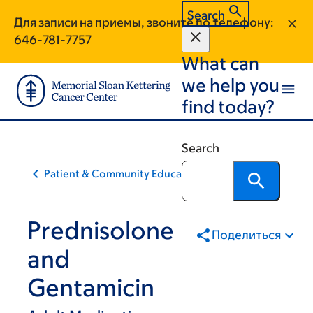
Skip
Skip
Search
Для записи на приемы, звоните по телефону:
to
to
646-781-7757
main
footer
What can
content
we help you
find today?
Search
Patient & Community Education
Prednisolone
Поделиться
and
Gentamicin