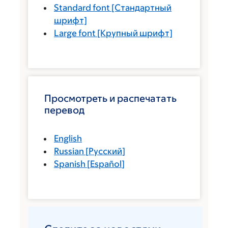
Standard font
[Стандартный
шрифт]
Large font
[Крупный шрифт]
Просмотреть и распечатать
перевод
English
Russian
[
Русский
]
Spanish
[
Español
]