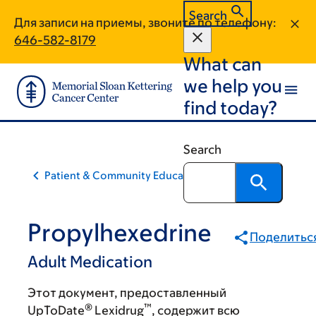
Skip
Skip
Search
Для записи на приемы, звоните по телефону:
to
to
646-582-8179
main
footer
What can
content
we help you
find today?
Search
Patient & Community Education
Propylhexedrine
Поделитьс
Adult Medication
Этот документ, предоставленный
®
™
UpToDate
Lexidrug
, содержит всю