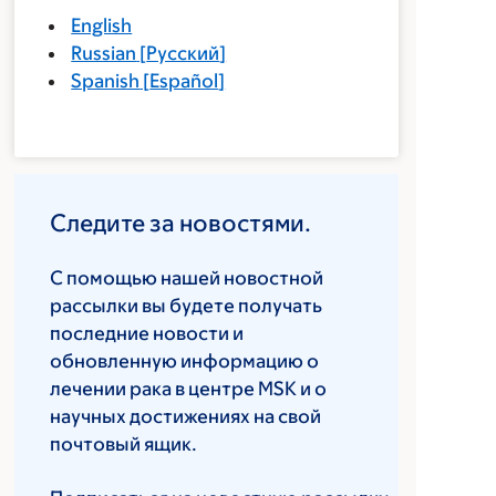
English
Russian
[
Русский
]
Spanish
[
Español
]
Следите за новостями.
С помощью нашей новостной
рассылки вы будете получать
последние новости и
обновленную информацию о
лечении рака в центре MSK и о
научных достижениях на свой
почтовый ящик.