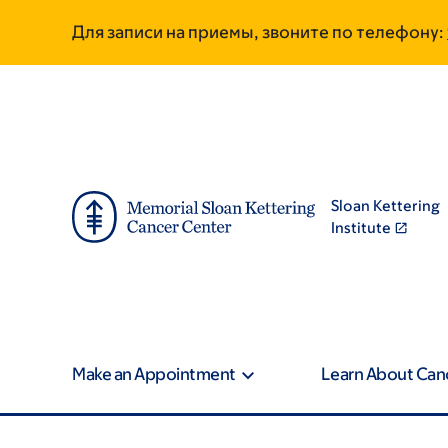
Skip
Skip
Для записи на приемы, звоните по телефону:
to
to
main
footer
content
Sloan Kettering
Institute
Make an Appointment
Learn About Can