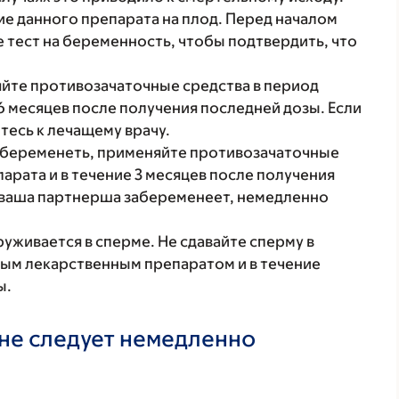
е данного препарата на плод. Перед началом
 тест на беременность, чтобы подтвердить, что
яйте противозачаточные средства в период
6 месяцев после получения последней дозы. Если
есь к лечащему врачу.
абеременеть, применяйте противозачаточные
арата и в течение 3 месяцев после получения
и ваша партнерша забеременеет, немедленно
живается в сперме. Не сдавайте сперму в
ным лекарственным препаратом и в течение
ы.
не следует немедленно