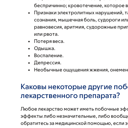
беспричинно; кровотечение, которое в
Признаки электролитных нарушений, та
сознания, мышечная боль, судороги ил
равновесия, аритмия, судорожные прип
или рвота.
Потеря веса.
Одышка.
Воспаление.
Депрессия.
Необычные ощущения жжения, онемени
Каковы некоторые другие по
лекарственного препарата?
Любое лекарство может иметь побочные эф
эффекты либо незначительные, либо вообще
обратитесь за медицинской помощью, если 