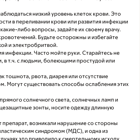
аблюдаться низкий уровень клеток крови. Это
сти в переливании крови или развития инфекции
 какие-либо вопросы, задайте их своему врачу.
ровотечений. Будьте осторожны и избегайте
кой и электробритвой.
ия инфекции. Часто мойте руки. Старайтесь не
, в т.ч. с людьми, болеющими простудой или
ак тошнота, рвота, диарея или отсутствие
ом. Могут существовать способы ослабления этих
прямого солнечного света, солнечных ламп и
нцезащитные зонты, носите одежду длинную
от препарат, возникали нарушение со стороны
ластическим синдромом (МДС), и одна из
случаях это приводило к смертельному исходу.