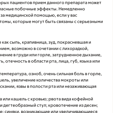
торых пациентов прием данного препарата может
 опасные побочные эффекты. Немедленно
 за медицинской помощью, если у вас
томы, которые могут быть связаны с серьезными
 как сыпь, крапивница, зуд, покрасневшая и
ием, возможно в сочетании с лихорадкой,
нение в груди или горле, затрудненное дыхание,
, отечность в области рта, лица, губ, языка или
температура, озноб, очень сильная боль в горле,
ашель, увеличение количества мокроты или
скании, язвы в полости рта или незаживающая
а или кашель с кровью; рвота вида кофейной
ли дегтеобразный стул; кровотечение из десен;
е; синяки, возникающие или увеличивающиеся