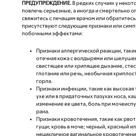
ПРЕДУПРЕЖДЕНИЕ.
В редких случаях у неко
повлечь серьезные, а иногда и смертельно
свяжитесь с лечащим врачом или обратитесь
присутствуют следующие признаки или симп
побочными эффектами:
Признаки аллергической реакции, такие
отечная кожа с волдырями или шелушен
свистящее или хрипящее дыхание, стес
глотание или речь, необычная хриплость
горла.
Признаки инфекции, такие как высокая 
ухе или в придаточных пазухах носа, к
изменение ее цвета, боль при мочеиспу
рана.
Признаки кровотечения, такие как рвот
гущи; кровь в моче; черный, красный и
нецикличное вагинальное кровотечени