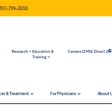
917-794-2055
Research
Education &
Careers
MSK Direct
Training
cer & Treatment
For Physicians
About 