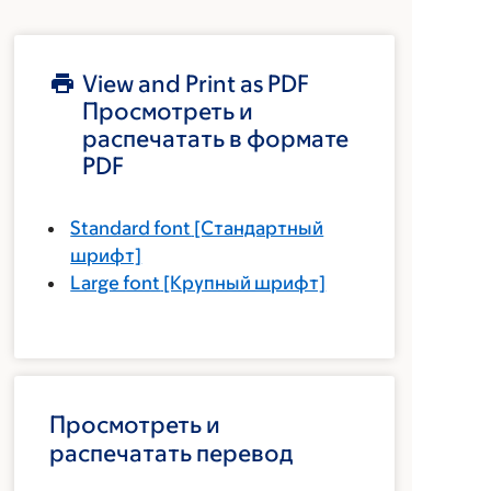
View and Print as PDF
Просмотреть и
распечатать в формате
PDF
Standard font
[Стандартный
шрифт]
Large font
[Крупный шрифт]
Просмотреть и
распечатать перевод