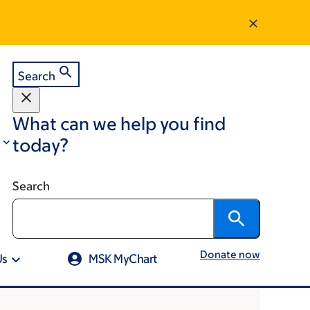
Search
What can we help you find
today?
Search
Donate now
Us
MSK MyChart