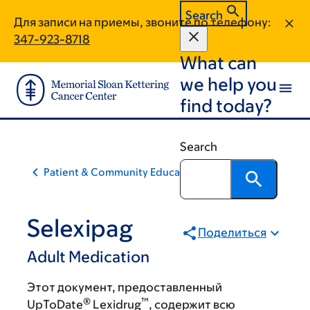
Skip
Skip
Search
Для записи на приемы, звоните по телефону:
to
to
347-923-8718
main
footer
What can
content
we help you
find today?
Search
Patient & Community Education
Selexipag
Поделиться
Adult Medication
Этот документ, предоставленный
®
™
UpToDate
Lexidrug
, содержит всю