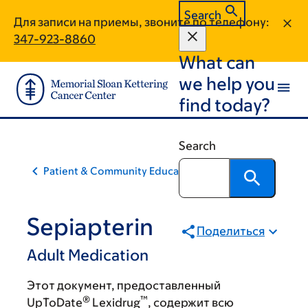
Skip
Skip
Search
Для записи на приемы, звоните по телефону:
to
to
347-923-8860
main
footer
What can
content
we help you
find today?
Search
Patient & Community Education
Sepiapterin
Поделиться
Adult Medication
Этот документ, предоставленный
®
™
UpToDate
Lexidrug
, содержит всю