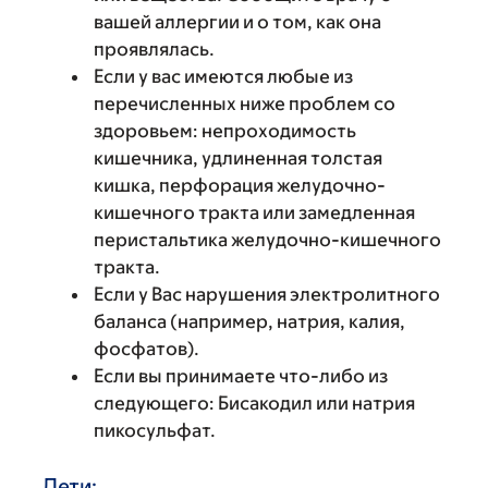
вашей аллергии и о том, как она
проявлялась.
Если у вас имеются любые из
перечисленных ниже проблем со
здоровьем: непроходимость
кишечника, удлиненная толстая
кишка, перфорация желудочно-
кишечного тракта или замедленная
перистальтика желудочно-кишечного
тракта.
Если у Вас нарушения электролитного
баланса (например, натрия, калия,
фосфатов).
Если вы принимаете что-либо из
следующего: Бисакодил или натрия
пикосульфат.
Дети: