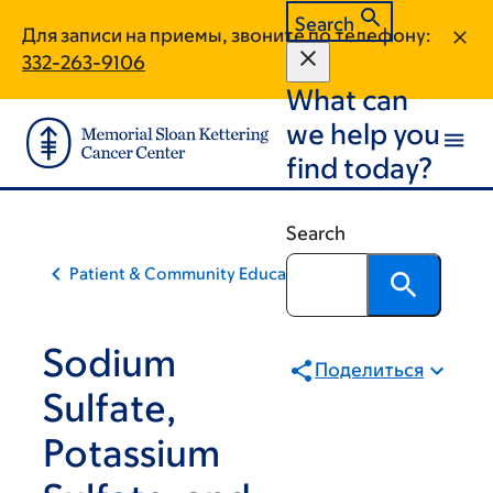
Skip
Skip
Search
Для записи на приемы, звоните по телефону:
to
to
332-263-9106
main
footer
What can
content
we help you
find today?
Search
Patient & Community Education
Sodium
Поделиться
Sulfate,
Potassium