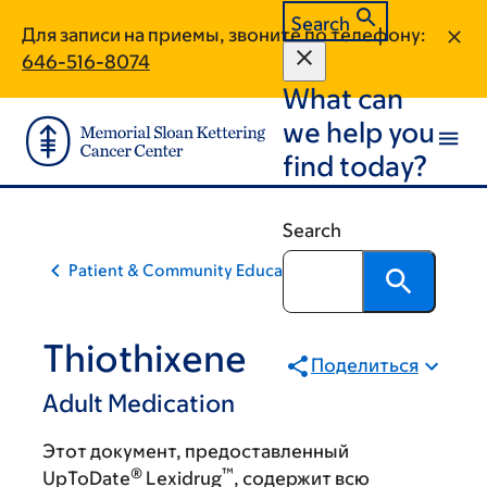
Skip
Skip
Search
Для записи на приемы, звоните по телефону:
to
to
646-516-8074
main
footer
What can
content
we help you
find today?
Search
Patient & Community Education
Thiothixene
Поделиться
Adult Medication
Этот документ, предоставленный
®
™
UpToDate
Lexidrug
, содержит всю