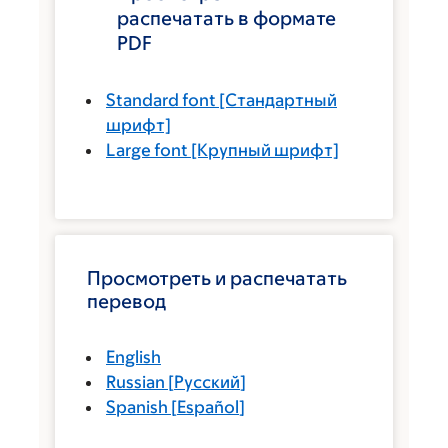
распечатать в формате
PDF
Standard font
[Стандартный
шрифт]
Large font
[Крупный шрифт]
Просмотреть и распечатать
перевод
English
Russian
[
Русский
]
Spanish
[
Español
]