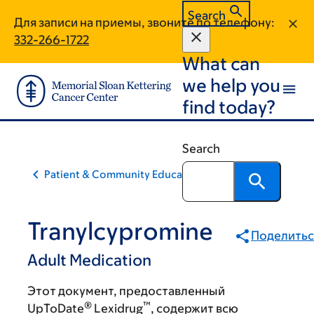
Skip
Skip
Search
Для записи на приемы, звоните по телефону:
to
to
332-266-1722
main
footer
What can
content
we help you
find today?
Search
Patient & Community Education
Tranylcypromine
Поделитьс
Adult Medication
Этот документ, предоставленный
®
™
UpToDate
Lexidrug
, содержит всю