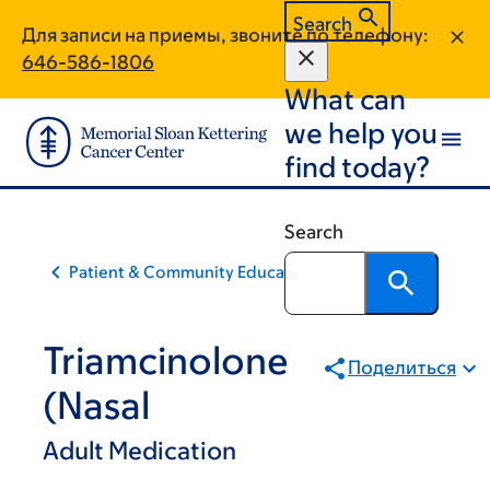
Skip
Skip
Search
Для записи на приемы, звоните по телефону:
to
to
646-586-1806
main
footer
What can
content
we help you
find today?
Search
Patient & Community Education
Triamcinolone
Поделиться
(Nasal
Adult Medication