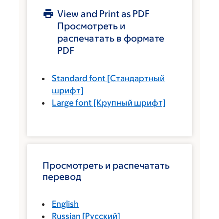
View and Print as PDF
Просмотреть и
распечатать в формате
PDF
Standard font
[Стандартный
шрифт]
Large font
[Крупный шрифт]
Просмотреть и распечатать
перевод
English
Russian
[
Русский
]