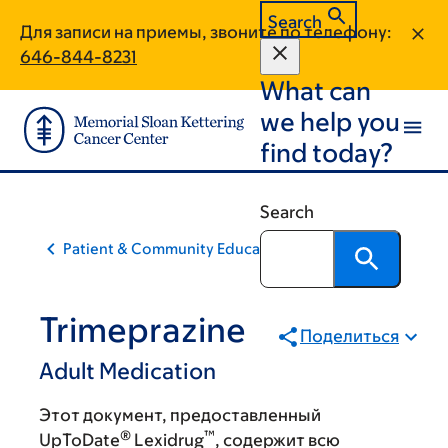
Skip
Skip
Search
Для записи на приемы, звоните по телефону:
to
to
646-844-8231
main
footer
What can
content
we help you
find today?
Search
Patient & Community Education
Trimeprazine
Поделиться
Adult Medication
Этот документ, предоставленный
®
™
UpToDate
Lexidrug
, содержит всю