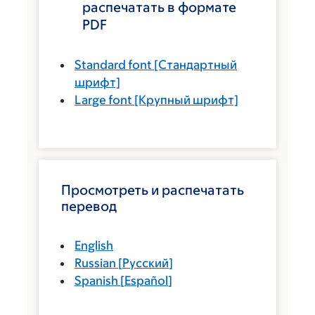
распечатать в формате
PDF
Standard font
[Стандартный
шрифт]
Large font
[Крупный шрифт]
Просмотреть и распечатать
перевод
English
Russian
[
Русский
]
Spanish
[
Español
]