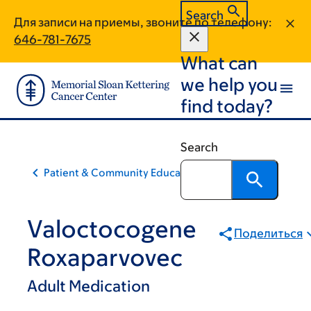
Skip
Skip
Search
Для записи на приемы, звоните по телефону:
to
to
646-781-7675
main
footer
What can
content
we help you
find today?
Search
Patient & Community Education
Valoctocogene
Поделиться
Roxaparvovec
Adult Medication