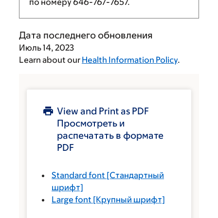
по номеру
646-767-7657
.
Дата последнего обновления
Июль 14, 2023
Learn about our
Health Information Policy
.
View and Print as PDF
Просмотреть и
распечатать в формате
PDF
Standard font
[Стандартный
шрифт]
Large font
[Крупный шрифт]