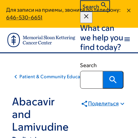
Skip
Skip
Search
Для записи на приемы, звоните по телефону:
to
to
646-530-6651
main
footer
What can
content
we help you
find today?
Search
Patient & Community Education
Abacavir
Поделиться
and
Lamivudine