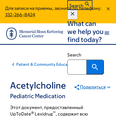
Skip
Skip
Search
Для записи на приемы, звоните по телефону:
to
to
332-266-8424
main
footer
What can
content
we help you
find today?
Search
Patient & Community Education
Acetylcholine
Поделиться
Pediatric Medication
Этот документ, предоставленный
®
™
UpToDate
Lexidrug
, содержит всю