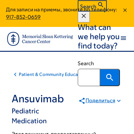
Skip
Skip
Search
Для записи на приемы, звоните по телефону:
to
to
917-852-0659
main
footer
What can
content
we help you
find today?
Search
Patient & Community Education
Ansuvimab
Поделиться
Pediatric
Medication