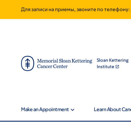
Skip
Skip
Для записи на приемы, звоните по телефону:
to
to
main
footer
content
Sloan Kettering
Institute
Make an Appointment
Learn About Can