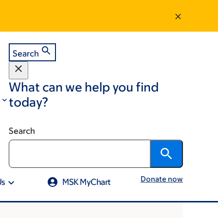
Search
What can we help you find
today?
Search
Donate now
Us
MSK MyChart