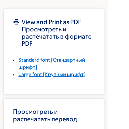
View and Print as PDF
Просмотреть и
распечатать в формате
PDF
Standard font
[Стандартный
шрифт]
Large font
[Крупный шрифт]
Просмотреть и
распечатать перевод