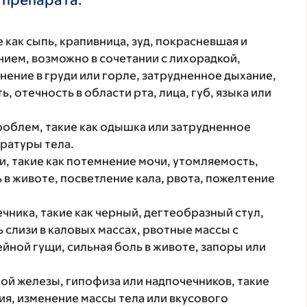
 как сыпь, крапивница, зуд, покрасневшая и
ием, возможно в сочетании с лихорадкой,
нение в груди или горле, затрудненное дыхание,
, отечность в области рта, лица, губ, языка или
роблем, такие как одышка или затрудненное
ратуры тела.
, такие как потемнение мочи, утомляемость,
 в животе, посветление кала, рвота, пожелтение
ника, такие как черный, дегтеобразный стул,
слизи в каловых массах, рвотные массы с
ной гущи, сильная боль в животе, запоры или
й железы, гипофиза или надпочечников, такие
ия, изменение массы тела или вкусового