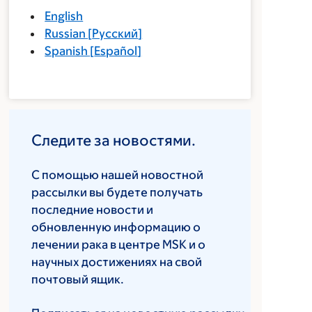
English
Russian
[
Русский
]
Spanish
[
Español
]
Следите за новостями.
С помощью нашей новостной
рассылки вы будете получать
последние новости и
обновленную информацию о
лечении рака в центре MSK и о
научных достижениях на свой
почтовый ящик.