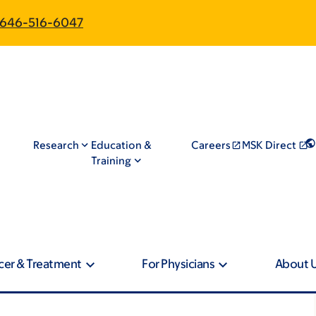
646-516-6047
Research
Education &
Careers
MSK Direct
Training
cer & Treatment
For Physicians
About 