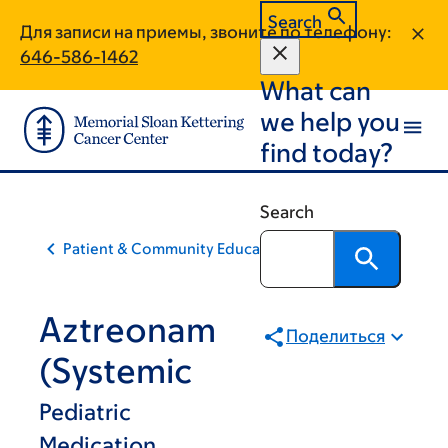
Skip
Skip
Search
Для записи на приемы, звоните по телефону:
to
to
646-586-1462
main
footer
What can
content
we help you
find today?
Search
Patient & Community Education
Aztreonam
Поделиться
(Systemic
Pediatric
Medication