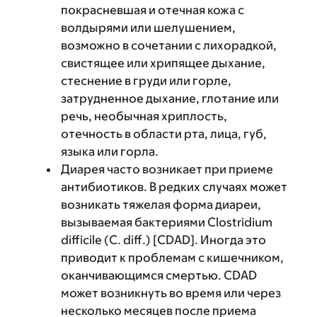
покрасневшая и отечная кожа с
волдырями или шелушением,
возможно в сочетании с лихорадкой,
свистящее или хрипящее дыхание,
стеснение в груди или горле,
затрудненное дыхание, глотание или
речь, необычная хриплость,
отечность в области рта, лица, губ,
языка или горла.
Диарея часто возникает при приеме
антибиотиков. В редких случаях может
возникать тяжелая форма диареи,
вызываемая бактериями Clostridium
difficile (C. diff.) [CDAD]. Иногда это
приводит к проблемам с кишечником,
оканчивающимся смертью. CDAD
может возникнуть во время или через
несколько месяцев после приема