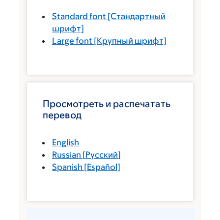
Standard font
[Стандартный
шрифт]
Large font
[Крупный шрифт]
Просмотреть и распечатать
перевод
English
Russian
[
Русский
]
Spanish
[
Español
]