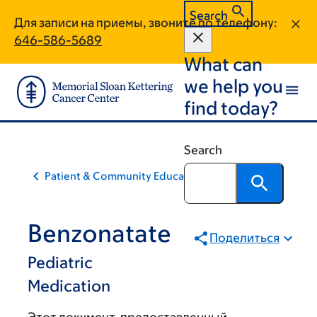
Skip
Skip
Search
Для записи на приемы, звоните по телефону:
to
to
646-586-5689
main
footer
What can
content
we help you
find today?
Search
Patient & Community Education
Benzonatate
Поделиться
Pediatric
Medication