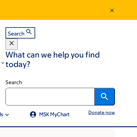
Search
What can we help you find
today?
Search
Donate now
Us
MSK MyChart