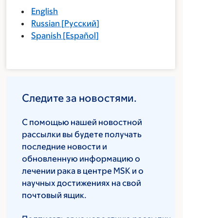
English
Russian
[
Русский
]
Spanish
[
Español
]
Следите за новостями.
С помощью нашей новостной
рассылки вы будете получать
последние новости и
обновленную информацию о
лечении рака в центре MSK и о
научных достижениях на свой
почтовый ящик.