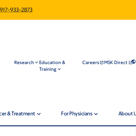
917-933-2873
Research
Education &
Careers
MSK Direct
Training
cer & Treatment
For Physicians
About 