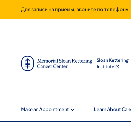
Skip
Skip
Для записи на приемы, звоните по телефону:
to
to
main
footer
content
Sloan Kettering
Institute
Make an Appointment
Learn About Can