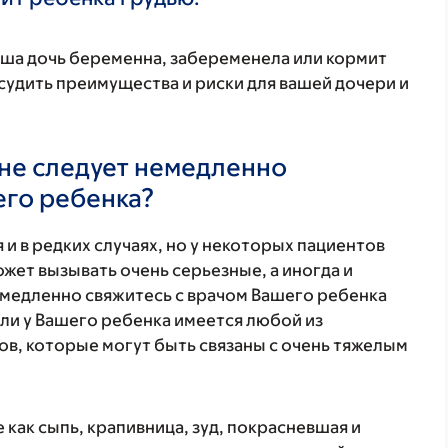
аша дочь беременна, забеременела или кормит
удить преимущества и риски для вашей дочери и
не следует немедленно
его ребенка?
 и в редких случаях, но у некоторых пациентов
жет вызывать очень серьезные, а иногда и
медленно свяжитесь с врачом Вашего ребенка
ли у Вашего ребенка имеется любой из
в, которые могут быть связаны с очень тяжелым
 как сыпь, крапивница, зуд, покрасневшая и