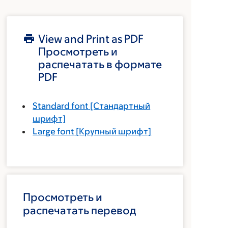
View and Print as PDF
Просмотреть и
распечатать в формате
PDF
Standard font
[Стандартный
шрифт]
Large font
[Крупный шрифт]
Просмотреть и
распечатать перевод