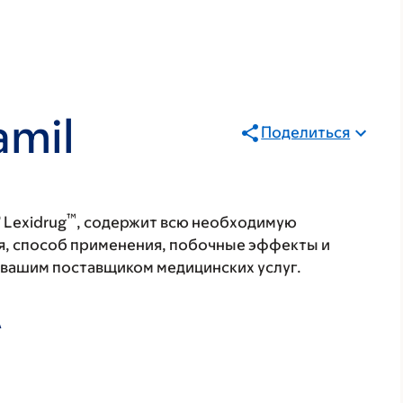
amil
Поделиться
®
™
Lexidrug
, содержит всю необходимую
я, способ применения, побочные эффекты и
с вашим поставщиком медицинских услуг.
А