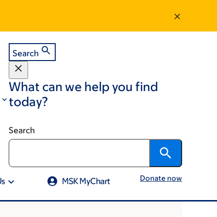
Search
What can we help you find
today?
Search
Donate now
Us
MSK MyChart