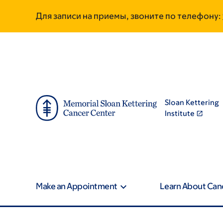
Skip
Skip
Для записи на приемы, звоните по телефону:
to
to
main
footer
content
Sloan Kettering
Institute
Make an Appointment
Learn About Can