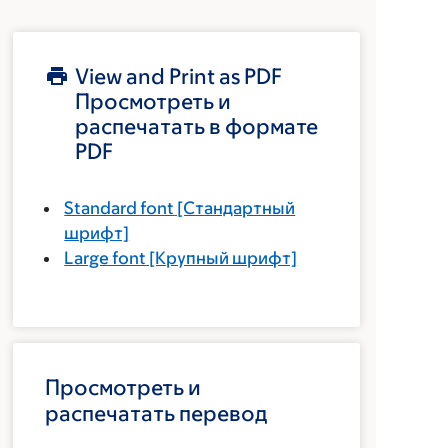
View and Print as PDF
Просмотреть и
распечатать в формате
PDF
Standard font
[Стандартный
шрифт]
Large font
[Крупный шрифт]
Просмотреть и
распечатать перевод