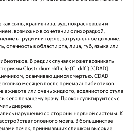
 как сыпь, крапивница, зуд, покрасневшая и
ием, возможно в сочетании с лихорадкой,
нение в груди или горле, затрудненное дыхание,
, отечность в области рта, лица, губ, языка или
ибиотиков. В редких случаях может возникать
иями Clostridium difficile (C. diff.) [CDAD].
ишечником, оканчивающимся смертью. CDAD
несколько месяцев после приема антибиотиков.
в в животе или очень жидкого, водянистого стула
ь к его лечащему врачу. Проконсультируйтесь с
чить диарею.
ались нарушения со стороны нервной системы. К
асстройства головного мозга. В большинстве
блемами почек, принимавших слишком высокие