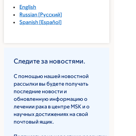
English
Russian
[
Русский
]
Spanish
[
Español
]
Следите за новостями.
С помощью нашей новостной
рассылки вы будете получать
последние новости и
обновленную информацию о
лечении рака в центре MSK и о
научных достижениях на свой
почтовый ящик.