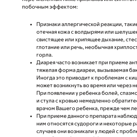
побочным эффектом:
Признаки аллергической реакции, такие
отечная кожа с волдырями или шелушен
свистящее или хрипящее дыхание, стес
глотание или речь, необычная хриплость
горла.
Диарея часто возникает при приеме ант
тяжелая форма диареи, вызываемая бактер
Иногда это приводит к проблемам с к
может возникнуть во время или через 
При появлении у ребенка болей, спазмо
и стула с кровью немедленно обратитес
врачом Вашего ребенка, прежде чем ле
При приеме данного препарата наблюд
ним относятся судороги и некоторые р
случаев они возникали у людей с про