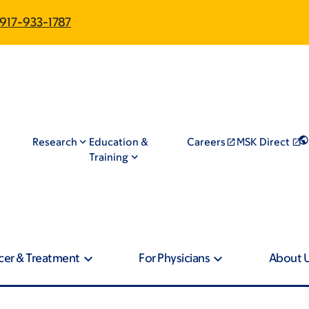
917-933-1787
Research
Education &
Careers
MSK Direct
Training
cer & Treatment
For Physicians
About 