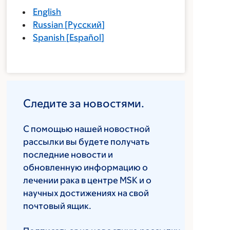
English
Russian
[
Русский
]
Spanish
[
Español
]
Следите за новостями.
С помощью нашей новостной
рассылки вы будете получать
последние новости и
обновленную информацию о
лечении рака в центре MSK и о
научных достижениях на свой
почтовый ящик.