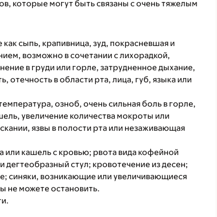
в, которые могут быть связаны с очень тяжелым
 как сыпь, крапивница, зуд, покрасневшая и
ием, возможно в сочетании с лихорадкой,
нение в груди или горле, затрудненное дыхание,
, отечность в области рта, лица, губ, языка или
температура, озноб, очень сильная боль в горле,
ашель, увеличение количества мокроты или
скании, язвы в полости рта или незаживающая
а или кашель с кровью; рвота вида кофейной
ли дегтеобразный стул; кровотечение из десен;
е; синяки, возникающие или увеличивающиеся
ы не можете остановить.
ти.