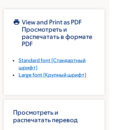
View and Print as PDF
Просмотреть и
распечатать в формате
PDF
Standard font
[Стандартный
шрифт]
Large font
[Крупный шрифт]
Просмотреть и
распечатать перевод