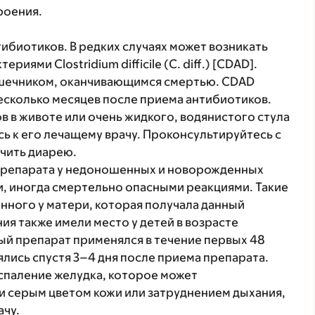
роения.
ибиотиков. В редких случаях может возникать
иями Clostridium difficile (C. diff.) [CDAD].
ишечником, оканчивающимся смертью. CDAD
несколько месяцев после приема антибиотиков.
в в животе или очень жидкого, водянистого стула
ь к его лечащему врачу. Проконсультируйтесь с
чить диарею.
препарата у недоношенных и новорожденных
, иногда смертельно опасными реакциями. Такие
нного у матери, которая получала данный
ия также имели место у детей в возрасте
ный препарат применялся в течение первых 48
лись спустя 3–4 дня после приема препарата.
спаление желудка, которое может
 серым цветом кожи или затруднением дыхания,
ачу.