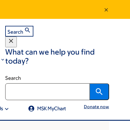
Search
What can we help you find
today?
Search
Donate now
Us
MSK MyChart