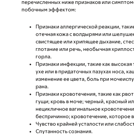
перечисленных ниже признаков или симптомо
побочным эффектом:
Признаки аллергической реакции, такие
отечная кожа с волдырями или шелушен
свистящее или хрипящее дыхание, стес
глотание или речь, необычная хриплость
горла.
Признаки инфекции, такие как высокая 
ухе или в придаточных пазухах носа, к
изменение ее цвета, боль при мочеиспу
рана.
Признаки кровотечения, такие как рвот
гущи; кровь в моче; черный, красный и
нецикличное вагинальное кровотечени
беспричинно; кровотечение, которое в
Чувство крайней усталости или слабос
Спутанность сознания.