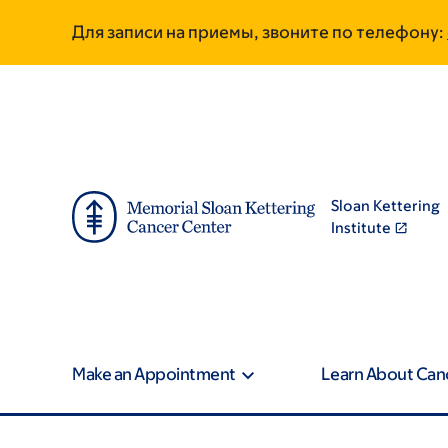
Skip
Skip
Для записи на приемы, звоните по телефону:
to
to
main
footer
content
Sloan Kettering
Institute
Make an Appointment
Learn About Can