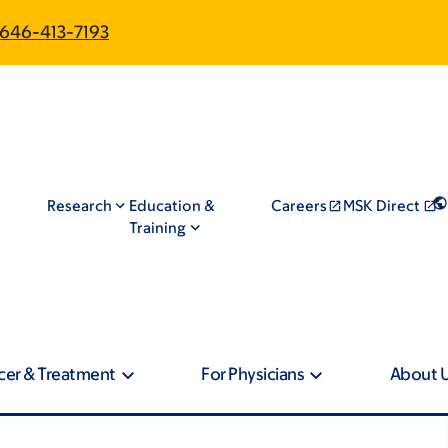
646-413-7193
Research
Education &
Careers
MSK Direct
Training
cer & Treatment
For Physicians
About 