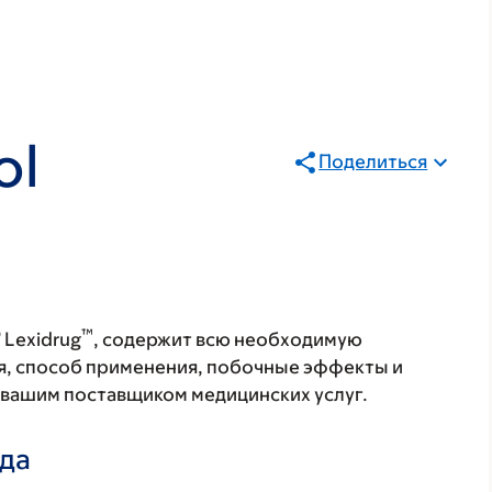
ol
Поделиться
®
™
Lexidrug
, содержит всю необходимую
я, способ применения, побочные эффекты и
с вашим поставщиком медицинских услуг.
ада