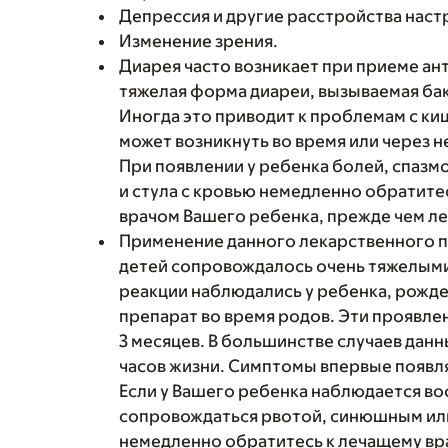
Депрессия и другие расстройства наст
Изменение зрения.
Диарея часто возникает при приеме ант
тяжелая форма диареи, вызываемая бактер
Иногда это приводит к проблемам с к
может возникнуть во время или через 
При появлении у ребенка болей, спазмо
и стула с кровью немедленно обратитес
врачом Вашего ребенка, прежде чем ле
Применение данного лекарственного 
детей сопровождалось очень тяжелыми
реакции наблюдались у ребенка, рожде
препарат во время родов. Эти проявлен
3 месяцев. В большинстве случаев дан
часов жизни. Симптомы впервые появля
Если у Вашего ребенка наблюдается во
сопровождаться рвотой, синюшным или
немедленно обратитесь к лечащему вр