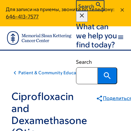
Skip
Skip
Search
Для записи на приемы, звоните по телефону:
to
to
646-413-7577
main
footer
What can
content
we help you
find today?
Search
Patient & Community Education
Ciprofloxacin
Поделитьс
and
Dexamethasone