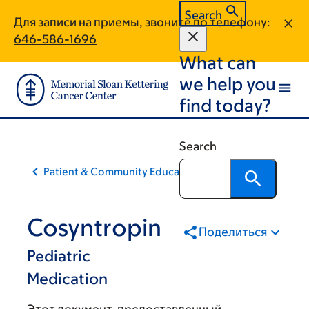
Skip
Skip
Search
Для записи на приемы, звоните по телефону:
to
to
646-586-1696
main
footer
What can
content
we help you
find today?
Search
Patient & Community Education
Cosyntropin
Поделиться
Pediatric
Medication