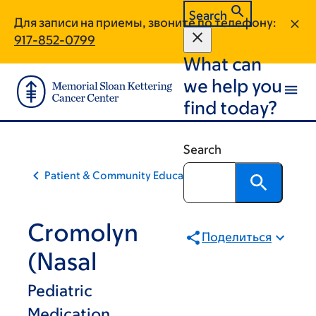
Skip
Skip
Search
Для записи на приемы, звоните по телефону:
to
to
917-852-0799
main
footer
What can
content
we help you
find today?
Search
Patient & Community Education
Cromolyn
Поделиться
(Nasal
Pediatric
Medication