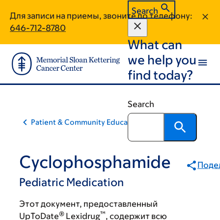
Skip
Skip
Search
Для записи на приемы, звоните по телефону:
to
to
646-712-8780
main
footer
What can
content
we help you
find today?
Search
Patient & Community Education
Cyclophosphamide
Поде
Pediatric Medication
Этот документ, предоставленный
®
™
UpToDate
Lexidrug
, содержит всю