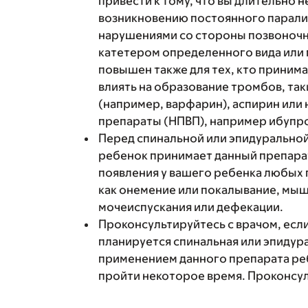
привести к тому, что вы длительно н
возникновению постоянного паралич
нарушениями со стороны позвоночни
катетером определенного вида или 
повышен также для тех, кто приним
влиять на образование тромбов, та
(например, варфарин), аспирин ил
препараты (НПВП), например ибупр
Перед спинальной или эпидуральной
ребенок принимает данный препарат
появления у вашего ребенка любых 
как онемение или покалывание, мыш
мочеиспускания или дефекации.
Проконсультируйтесь с врачом, если
планируется спинальная или эпидур
применением данного препарата р
пройти некоторое время. Проконсул