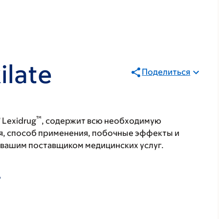
ilate
Поделиться
®
™
Lexidrug
, содержит всю необходимую
я, способ применения, побочные эффекты и
с вашим поставщиком медицинских услуг.
А