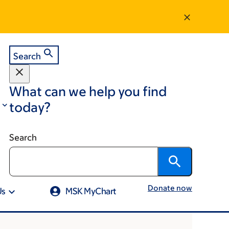
Search
What can we help you find
today?
Search
Donate now
Us
MSK MyChart