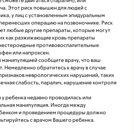
е сможете двигаться (паралич), или
а. Этот риск повышен для людей с
ка, у лиц с установленным эпидуральным
перенесших операцию на позвоночнике. Риск
ает любые другие препараты, которые могут
ких как разжижающие кровь препараты
и нестероидные противовоспалительные
офен или напроксен.
 манипуляцией сообщите врачу, что ваш
. Немедленно обратитесь к врачу в случае
признаков неврологических нарушений, таких
ечная слабость, паралич, нарушение контроля
 у ребенка недавно проводилась или
альная манипуляция. Иногда между
ебенком и проведением процедуры должно
ьтируйтесь с врачом Вашего ребенка.