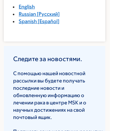
English
Russian
[
Русский
]
Spanish
[
Español
]
Следите за новостями.
С помощью нашей новостной
рассылки вы будете получать
последние новости и
обновленную информацию о
лечении рака в центре MSK и о
научных достижениях на свой
почтовый ящик.