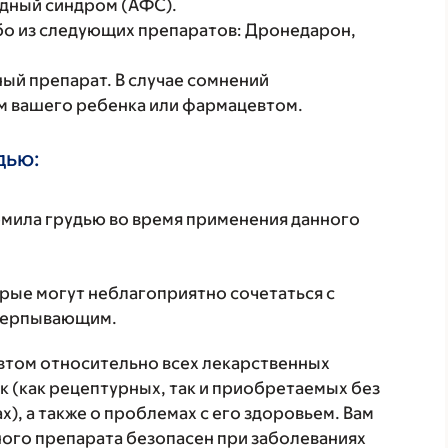
дный синдром (АФС).
бо из следующих препаратов: Дронедарон,
ый препарат. В случае сомнений
м вашего ребенка или фармацевтом.
дью:
ормила грудью во время применения данного
орые могут неблагоприятно сочетаться с
счерпывающим.
втом относительно всех лекарственных
 (как рецептурных, так и приобретаемых без
), а также о проблемах с его здоровьем. Вам
ого препарата безопасен при заболеваниях