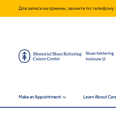
Skip
Skip
Для записи на приемы, звоните по телефону:
to
to
main
footer
content
Sloan Kettering
Institute
Make an Appointment
Learn About Can