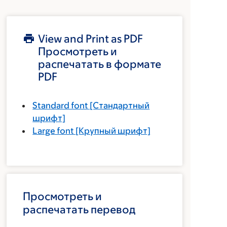
View and Print as PDF
Просмотреть и
распечатать в формате
PDF
Standard font
[Стандартный
шрифт]
Large font
[Крупный шрифт]
Просмотреть и
распечатать перевод