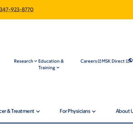
347-923-8770
Research
Education &
Careers
MSK Direct
Training
cer & Treatment
For Physicians
About 