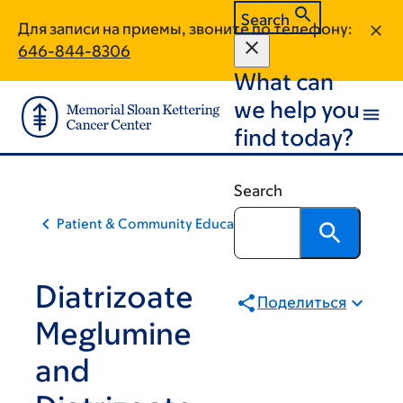
Skip
Skip
Search
Для записи на приемы, звоните по телефону:
to
to
646-844-8306
main
footer
What can
content
we help you
find today?
Search
Patient & Community Education
Diatrizoate
Поделиться
Meglumine
and