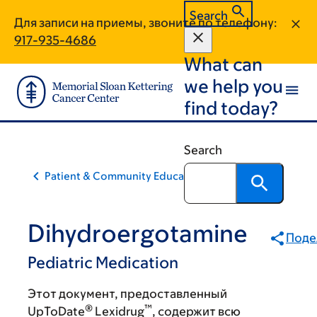
Skip
Skip
Search
Для записи на приемы, звоните по телефону:
to
to
917-935-4686
main
footer
What can
content
we help you
find today?
Search
Patient & Community Education
Dihydroergotamine
Поде
Pediatric Medication
Этот документ, предоставленный
®
™
UpToDate
Lexidrug
, содержит всю