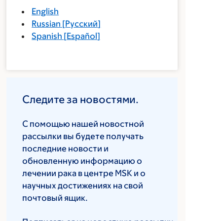
English
Russian
[
Русский
]
Spanish
[
Español
]
Следите за новостями.
С помощью нашей новостной
рассылки вы будете получать
последние новости и
обновленную информацию о
лечении рака в центре MSK и о
научных достижениях на свой
почтовый ящик.