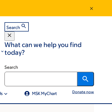
Search
What can we help you find
today?
Search
Donate now
Us
MSK MyChart