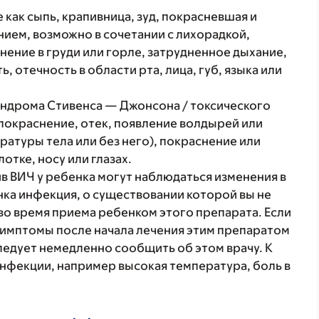
 как сыпь, крапивница, зуд, покрасневшая и
ием, возможно в сочетании с лихорадкой,
нение в груди или горле, затрудненное дыхание,
, отечность в области рта, лица, губ, языка или
ндрома Стивенса — Джонсона / токсического
 покраснение, отек, появление волдырей или
атуры тела или без него), покраснение или
лотке, носу или глазах.
в ВИЧ у ребенка могут наблюдаться изменения в
нка инфекция, о существовании которой вы не
во время приема ребенком этого препарата. Если
симптомы после начала лечения этим препаратом
следует немедленно сообщить об этом врачу. К
нфекции, например высокая температура, боль в