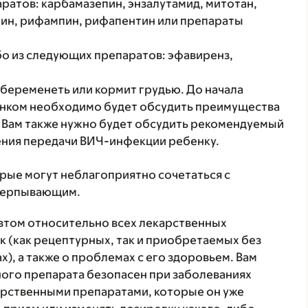
ратов: карбамазепин, энзалутамид, митотан,
ин, рифампин, рифапентин или препараты
бо из следующих препаратов: эфавиренз,
абеременеть или кормит грудью. До начала
енком необходимо будет обсудить преимущества
а. Вам также нужно будет обсудить рекомендуемый
ния передачи ВИЧ-инфекции ребенку.
орые могут неблагоприятно сочетаться с
счерпывающим.
втом относительно всех лекарственных
 (как рецептурных, так и приобретаемых без
), а также о проблемах с его здоровьем. Вам
ого препарата безопасен при заболеваниях
карственными препаратами, которые он уже