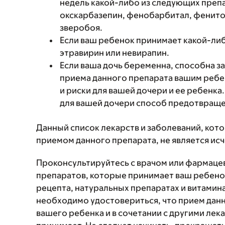
недель какой-либо из следующих препа
окскарбазепин, фенобарбитал, фенито
зверобоя.
Если ваш ребенок принимает какой-ли
этравирин или невирапин.
Если ваша дочь беременна, способна з
приема данного препарата вашим реб
и риски для вашей дочери и ее ребенк
для вашей дочери способ предотвраще
Данный список лекарств и заболеваний, кот
приемом данного препарата, не является и
Проконсультируйтесь с врачом или фармаце
препаратов, которые принимает ваш ребенок
рецепта, натуральных препаратах и витаминах
необходимо удостовериться, что прием данн
вашего ребенка и в сочетании с другими ле