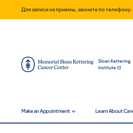
Skip
Skip
Для записи на приемы, звоните по телефону:
to
to
main
footer
content
Sloan Kettering
Institute
Make an Appointment
Learn About Can