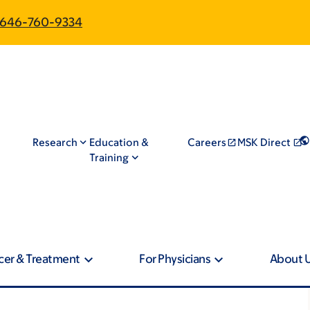
646-760-9334
Research
Education &
Careers
MSK Direct
Training
cer & Treatment
For Physicians
About 