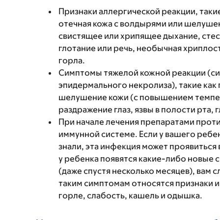
Признаки аллергической реакции, такие
отечная кожа с волдырями или шелушен
свистящее или хрипящее дыхание, стес
глотание или речь, необычная хриплость
горла.
Симптомы тяжелой кожной реакции (си
эпидермального некролиза), такие как
шелушение кожи (с повышением темпер
раздражение глаз, язвы в полости рта, г
При начале лечения препаратами проти
иммунной системе. Если у вашего ребе
знали, эта инфекция может проявиться 
у ребенка появятся какие-либо новые 
(даже спустя несколько месяцев), вам 
таким симптомам относятся признаки и
горле, слабость, кашель и одышка.