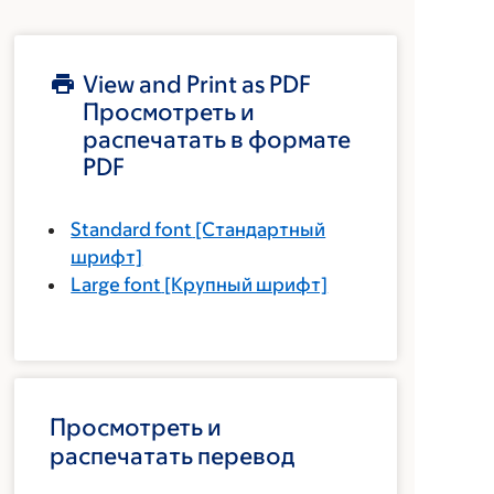
View and Print as PDF
Просмотреть и
распечатать в формате
PDF
Standard font
[Стандартный
шрифт]
Large font
[Крупный шрифт]
Просмотреть и
распечатать перевод