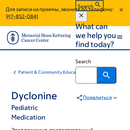
Skip
Skip
Search
Для записи на приемы, звоните по телефону:
to
to
917-852-0841
main
footer
What can
content
we help you
find today?
Search
Patient & Community Education
Dyclonine
Поделиться
Pediatric
Medication