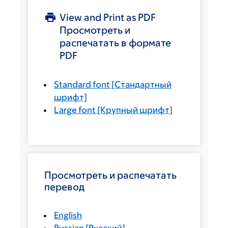
View and Print as PDF
Просмотреть и
распечатать в формате
PDF
Standard font
[Стандартный
шрифт]
Large font
[Крупный шрифт]
Просмотреть и распечатать
перевод
English
Russian
[
Русский
]