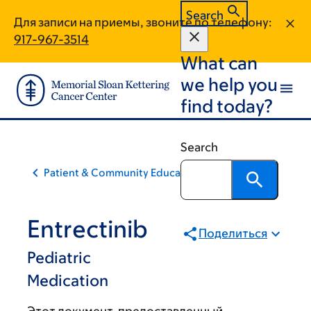
Skip
Skip
Search
Для записи на приемы, звоните по телефону:
to
to
917-967-3514
main
footer
What can
content
we help you
find today?
Search
Patient & Community Education
Entrectinib
Поделиться
Pediatric
Medication