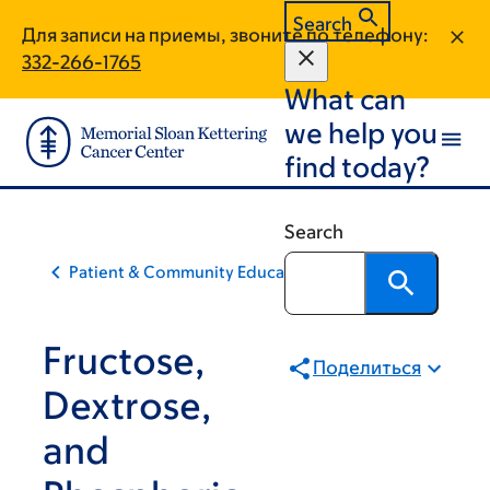
Skip
Skip
Search
Для записи на приемы, звоните по телефону:
to
to
332-266-1765
main
footer
What can
content
we help you
find today?
Search
Patient & Community Education
Fructose,
Поделиться
Dextrose,
and