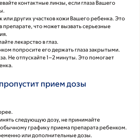
евайте контактные линзы, если глаза Вашего
ы.
ек или других участков кожи Вашего ребенка. Это
в препарате, что может вызвать серьезные
ия.
айте лекарство в глаз.
нком попросите его держать глаза закрытыми.
аза. Не отпускайте 1–2 минуты. Это помогает
енка.
 пропустит прием дозы
орее.
инять следующую дозу, не принимайте
к обычному графику приема препарата ребенком.
временно или дополнительные дозы.