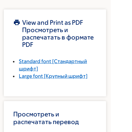
View and Print as PDF
Просмотреть и
распечатать в формате
PDF
Standard font
[Стандартный
шрифт]
Large font
[Крупный шрифт]
Просмотреть и
распечатать перевод