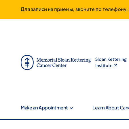
Skip
Skip
Для записи на приемы, звоните по телефону:
to
to
main
footer
content
Sloan Kettering
Institute
Make an Appointment
Learn About Can