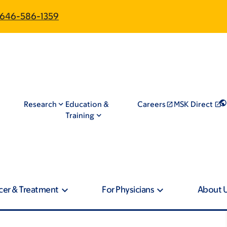
646-586-1359
Research
Education &
Careers
MSK Direct
Training
cer & Treatment
For Physicians
About 