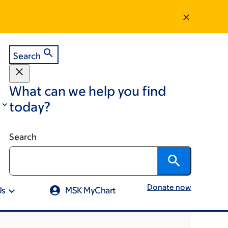
Search
What can we help you find
today?
Search
Donate now
Us
MSK MyChart