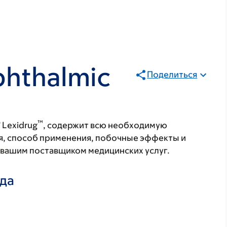
phthalmic
Поделиться
®
™
Lexidrug
, содержит всю необходимую
я, способ применения, побочные эффекты и
с вашим поставщиком медицинских услуг.
ада