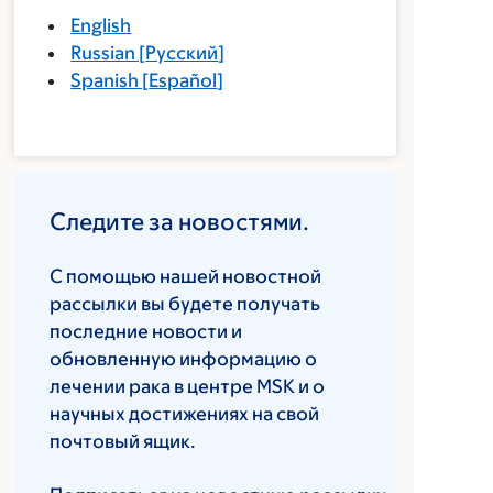
English
Russian
[
Русский
]
Spanish
[
Español
]
Следите за новостями.
С помощью нашей новостной
рассылки вы будете получать
последние новости и
обновленную информацию о
лечении рака в центре MSK и о
научных достижениях на свой
почтовый ящик.