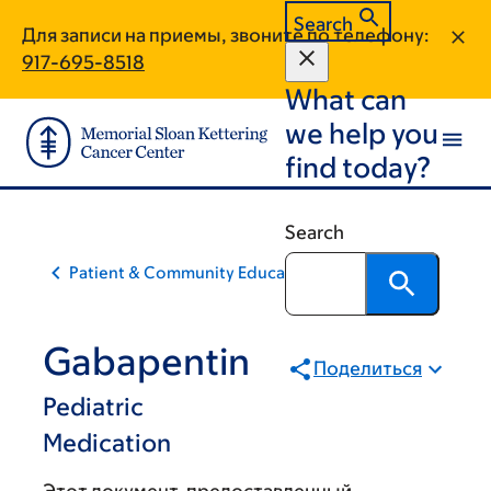
Skip
Skip
Search
Для записи на приемы, звоните по телефону:
to
to
917-695-8518
main
footer
What can
content
we help you
find today?
Search
Patient & Community Education
Gabapentin
Поделиться
Pediatric
Medication