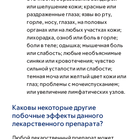
или шелушение кожи; красные или
раздраженные глаза; язвы во рту,
горле, носу, глазах, на половых
органах или на любых участках кожи;
лихорадка, озноб или боль в горле;
боли в теле; одышка; мышечная боль
или слабость; любые необъяснимые
синяки или кровотечения; чувство
сильной усталости или слабости;
темная моча или желтый цвет кожи или
глаз; проблемы с мочеиспусканием;
или увеличение лимфатических узлов.
Каковы некоторые другие
побочные эффекты данного
лекарственного препарата?
Любой лекарственный препарат может