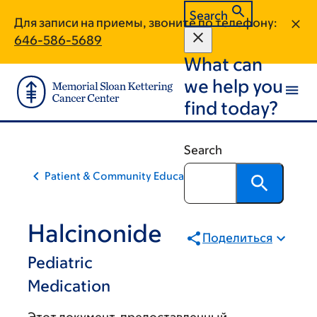
Skip
Skip
Search
Для записи на приемы, звоните по телефону:
to
to
646-586-5689
main
footer
What can
content
we help you
find today?
Search
Patient & Community Education
Halcinonide
Поделиться
Pediatric
Medication