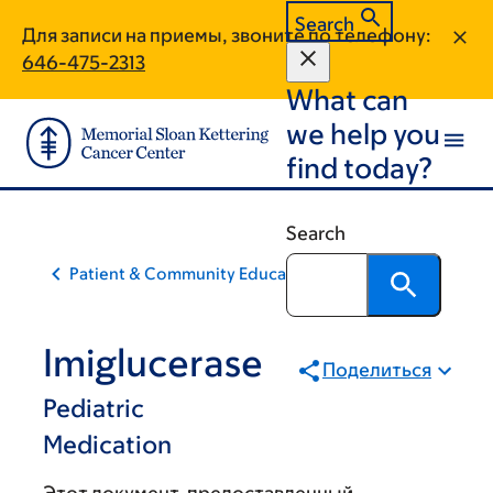
Skip
Skip
Search
Для записи на приемы, звоните по телефону:
to
to
646-475-2313
main
footer
What can
content
we help you
find today?
Search
Patient & Community Education
Imiglucerase
Поделиться
Pediatric
Medication