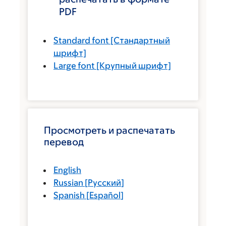
PDF
Standard font
[Стандартный
шрифт]
Large font
[Крупный шрифт]
Просмотреть и распечатать
перевод
English
Russian
[
Русский
]
Spanish
[
Español
]