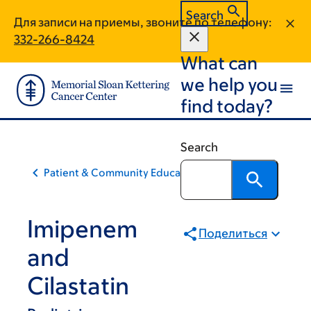
Skip
Skip
Search
Для записи на приемы, звоните по телефону:
to
to
332-266-8424
main
footer
What can
content
we help you
find today?
Search
Patient & Community Education
Imipenem
Поделиться
and
Cilastatin