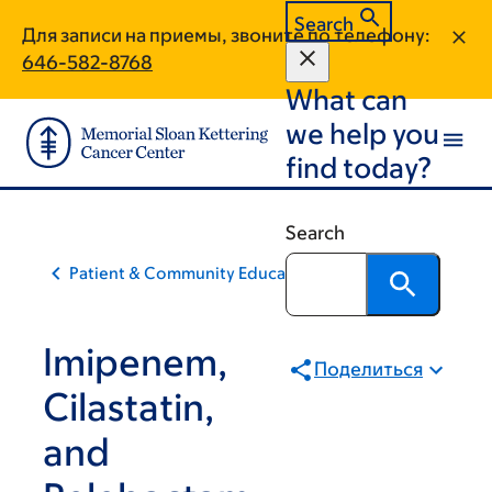
Skip
Skip
Search
Для записи на приемы, звоните по телефону:
to
to
646-582-8768
main
footer
What can
content
we help you
find today?
Search
Patient & Community Education
Imipenem,
Поделиться
Cilastatin,
and