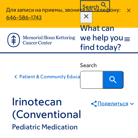
Skip
Skip
Search
Для записи на приемы, звоните по телефону:
to
to
646-586-1743
main
footer
What can
content
we help you
find today?
Search
Patient & Community Education
Irinotecan
Поделиться
(Conventional
Pediatric Medication