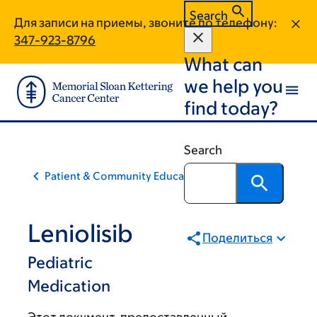
Skip
Skip
Search
Для записи на приемы, звоните по телефону:
to
to
347-923-8796
main
footer
What can
content
we help you
find today?
Search
Patient & Community Education
Leniolisib
Поделиться
Pediatric
Medication