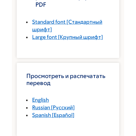
PDF
Standard font
[Стандартный
шрифт]
Large font
[Крупный шрифт]
Просмотреть и распечатать
перевод
English
Russian
[
Русский
]
Spanish
[
Español
]