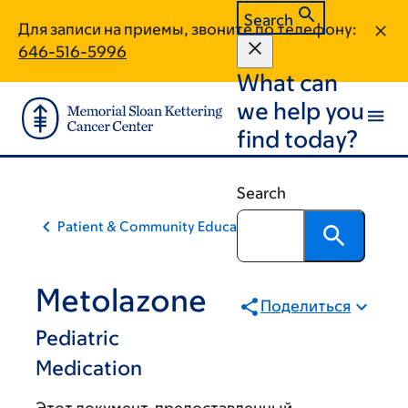
Skip
Skip
Search
Для записи на приемы, звоните по телефону:
to
to
646-516-5996
main
footer
What can
content
we help you
find today?
Search
Patient & Community Education
Metolazone
Поделиться
Pediatric
Medication