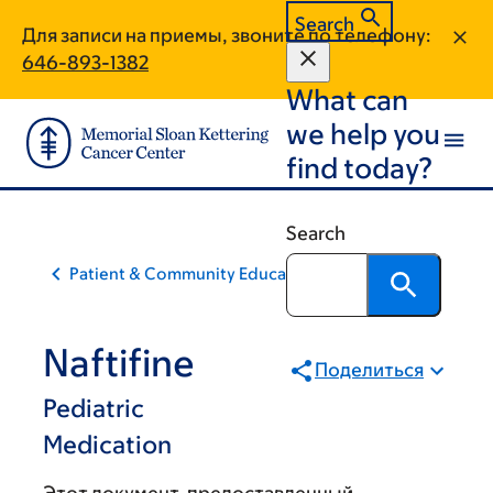
Skip
Skip
Search
Для записи на приемы, звоните по телефону:
to
to
646-893-1382
main
footer
What can
content
we help you
find today?
Search
Patient & Community Education
Naftifine
Поделиться
Pediatric
Medication