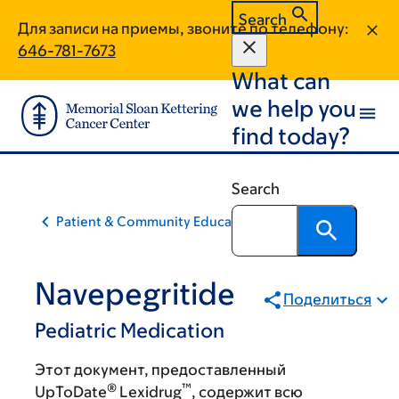
Skip
Skip
Search
Для записи на приемы, звоните по телефону:
to
to
646-781-7673
main
footer
What can
content
we help you
find today?
Search
Patient & Community Education
Navepegritide
Поделиться
Pediatric Medication
Этот документ, предоставленный
®
™
UpToDate
Lexidrug
, содержит всю