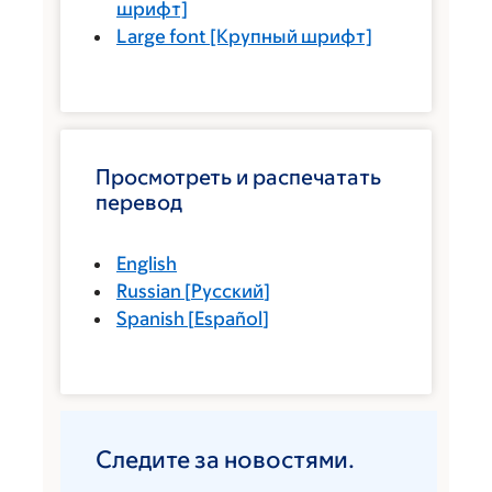
шрифт]
Large font
[Крупный шрифт]
Просмотреть и распечатать
перевод
English
Russian
[
Русский
]
Spanish
[
Español
]
Следите за новостями.