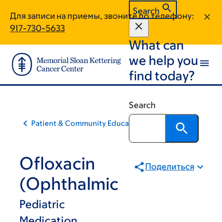
Skip
Skip
Search
Для записи на приемы, звоните по телефону:
to
to
917-730-5633
main
footer
What can
content
we help you
find today?
Search
Patient & Community Education
Ofloxacin
Поделиться
(Ophthalmic
Pediatric
Medication