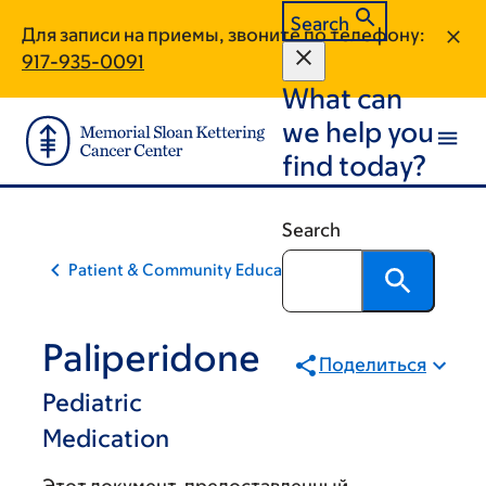
Skip
Skip
Search
Для записи на приемы, звоните по телефону:
to
to
917-935-0091
main
footer
What can
content
we help you
find today?
Search
Patient & Community Education
Paliperidone
Поделиться
Pediatric
Medication