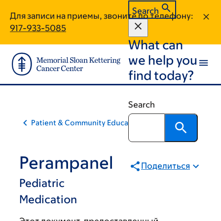
Skip
Skip
Search
Для записи на приемы, звоните по телефону:
to
to
917-933-5085
main
footer
What can
content
we help you
find today?
Search
Patient & Community Education
Perampanel
Поделиться
Pediatric
Medication