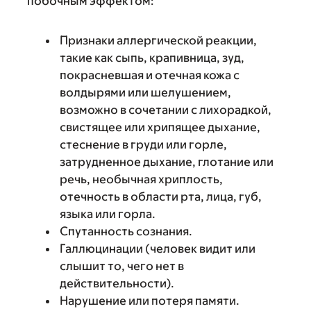
побочным эффектом:
Признаки аллергической реакции,
такие как сыпь, крапивница, зуд,
покрасневшая и отечная кожа с
волдырями или шелушением,
возможно в сочетании с лихорадкой,
свистящее или хрипящее дыхание,
стеснение в груди или горле,
затрудненное дыхание, глотание или
речь, необычная хриплость,
отечность в области рта, лица, губ,
языка или горла.
Спутанность сознания.
Галлюцинации (человек видит или
слышит то, чего нет в
действительности).
Нарушение или потеря памяти.